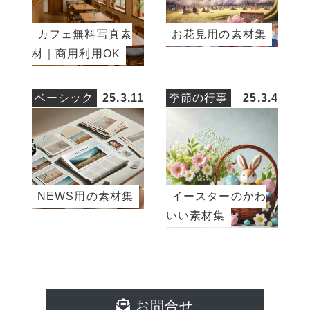
カフェ無料写真素
お花見用の素材集
材｜商用利用OK
ベーシック
25.3.11
季節の行事
25.3.4
NEWS用の素材集
イースターのかわ
いい素材集
お問合せ