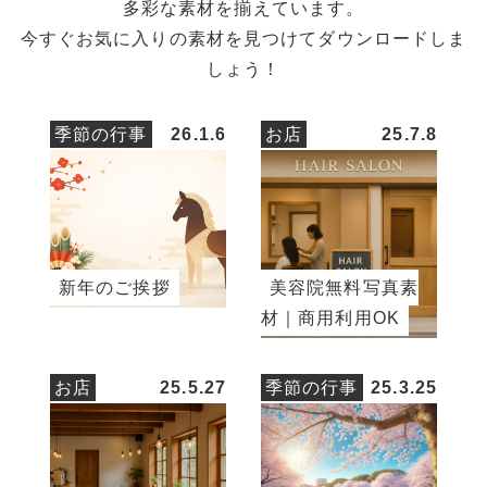
多彩な素材を揃えています。
今すぐお気に入りの素材を見つけてダウンロードしま
しょう！
季節の行事
26.1.6
お店
25.7.8
新年のご挨拶
美容院無料写真素
材｜商用利用OK
お店
25.5.27
季節の行事
25.3.25