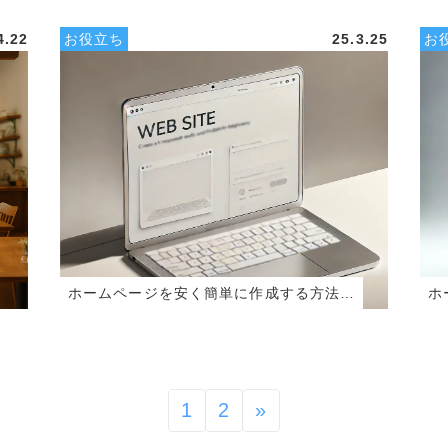
4.22
お役立ち
25.3.25
お
ホームページを安く簡単に作成する方法…
ホ
1
2
»